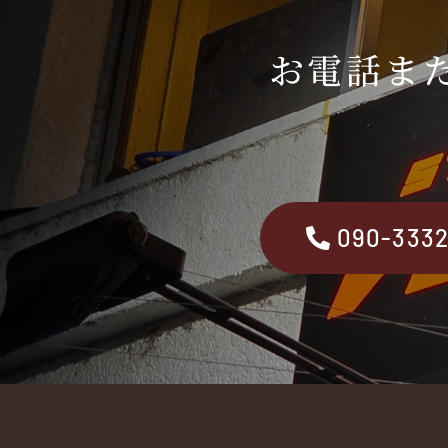
お電話ま
090-333