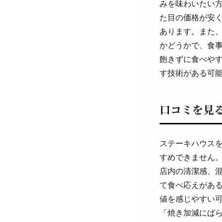
みを味わいたい
た目の価格が安
あります。また
かどうかで、食
飽きずに食べや
す技術がある可
口コミを見
ステーキハウス
すめできません
店内の清潔感、
て食べ応えがあ
値を感じやすい
「焼き加減にば