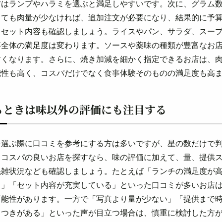
方はランプやハラミを選ぶと満足しやすいです。次に、グラム
くても肉量が少なければ、追加注文が必要になり、結果的に予
、セット内容も確認しましょう。ライスやパン、サラダ、スー
事全体の満足度は変わります。ソースや薬味の種類が豊富なお
すくなります。さらに、焼き加減を細かく指定できるお店は、
能性も高く、コスパだけでなく食事体験そのものの満足度も高
るときは味以外の評価にも注目する
を選ぶ際に口コミを参考にする方は多いですが、星の数だけで
。コスパの良いお店を探すなら、味の評価に加えて、量、提供
混雑状況なども確認しましょう。たとえば「ランチの満足度が
る」「セット内容が充実している」といった口コミが多いお店
可能性があります。一方で「写真より量が少ない」「提供まで
らつきがある」といった声が目立つ場合は、慎重に検討した方