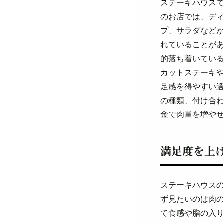
ステーキハウス
のお店では、デ
プ、サラダなど
れていることが
的落ち着いてい
カットステーキ
足感を得やすい
の種類、付け合
金で肉量を増や
満足度を上
ステーキハウス
ず見たいのは肉
て食感や脂の入