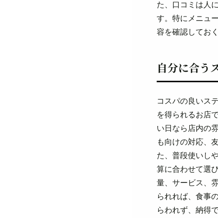
た、口コミは人
す。特にメニュ
容を確認してお
自分に合う
コスパの良いス
を得られるお店
い日なら店内の
も向けの対応、
た、普段使いし
算に合わせて選
量、サービス、
られれば、食事
らわれず、納得