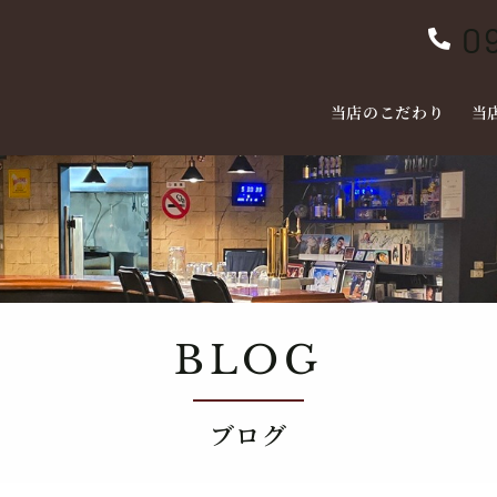
0

当店のこだわり
当
BLOG
ブログ