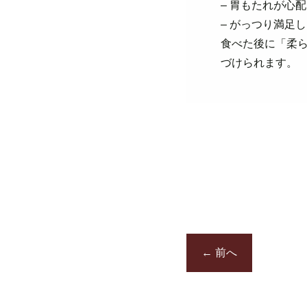
– 胃もたれが心
– がっつり満足
食べた後に「柔
づけられます。
←
前へ