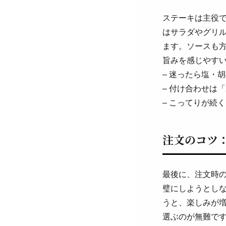
ステーキは主役
はサラダやグリ
ます。ソースも
旨みを感じやす
– 迷ったら塩・
– 付け合わせは
– こってりが続
注文のコツ
最後に、注文時
璧にしようとし
うと、楽しみが
選ぶのが無難で