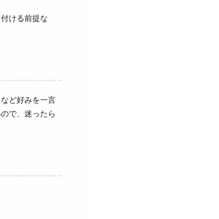
を付ける前提な
」など好みを一言
いので、迷ったら